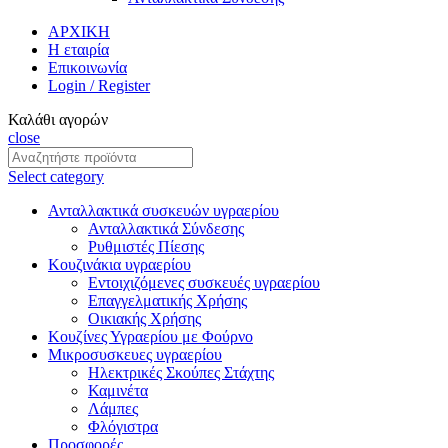
ΑΡΧΙΚΗ
Η εταιρία
Επικοινωνία
Login / Register
Καλάθι αγορών
close
Select category
Ανταλλακτικά συσκευών υγραερίου
Ανταλλακτικά Σύνδεσης
Ρυθμιστές Πίεσης
Κουζινάκια υγραερίου
Εντοιχιζόμενες συσκευές υγραερίου
Επαγγελματικής Χρήσης
Οικιακής Χρήσης
Κουζίνες Υγραερίου με Φούρνο
Μικροσυσκευες υγραερίου
Ηλεκτρικές Σκούπες Στάχτης
Καμινέτα
Λάμπες
Φλόγιστρα
Προσφορές