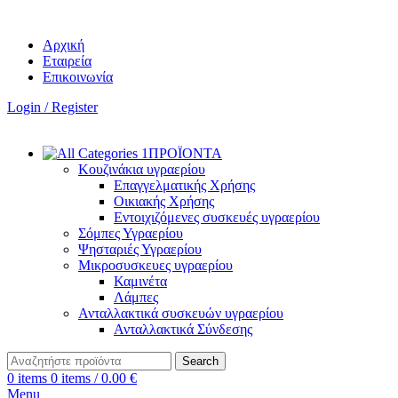
Αρχική
Εταιρεία
Επικοινωνία
Login / Register
ΠΡΟΪΟΝΤΑ
Κουζινάκια υγραερίου
Επαγγελματικής Χρήσης
Οικιακής Χρήσης
Εντοιχιζόμενες συσκευές υγραερίου
Σόμπες Υγραερίου
Ψησταριές Υγραερίου
Μικροσυσκευες υγραερίου
Καμινέτα
Λάμπες
Ανταλλακτικά συσκευών υγραερίου
Ανταλλακτικά Σύνδεσης
Search
0
items
0
items
/
0.00
€
Menu