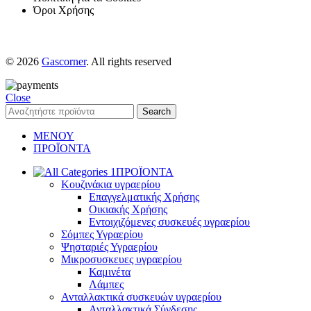
Όροι Χρήσης
© 2026
Gascorner
. All rights reserved
Close
Search
ΜΕΝΟΥ
ΠΡΟΪΟΝΤΑ
ΠΡΟΪΟΝΤΑ
Κουζινάκια υγραερίου
Επαγγελματικής Χρήσης
Οικιακής Χρήσης
Εντοιχιζόμενες συσκευές υγραερίου
Σόμπες Υγραερίου
Ψησταριές Υγραερίου
Μικροσυσκευες υγραερίου
Καμινέτα
Λάμπες
Ανταλλακτικά συσκευών υγραερίου
Ανταλλακτικά Σύνδεσης