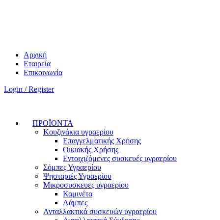
Αρχική
Εταιρεία
Επικοινωνία
Login / Register
ΠΡΟΪΟΝΤΑ
Κουζινάκια υγραερίου
Επαγγελματικής Χρήσης
Οικιακής Χρήσης
Εντοιχιζόμενες συσκευές υγραερίου
Σόμπες Υγραερίου
Ψησταριές Υγραερίου
Μικροσυσκευες υγραερίου
Καμινέτα
Λάμπες
Ανταλλακτικά συσκευών υγραερίου