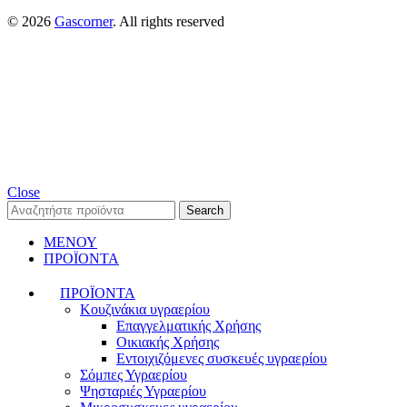
© 2026
Gascorner
. All rights reserved
Close
Search
ΜΕΝΟΥ
ΠΡΟΪΟΝΤΑ
ΠΡΟΪΟΝΤΑ
Κουζινάκια υγραερίου
Επαγγελματικής Χρήσης
Οικιακής Χρήσης
Εντοιχιζόμενες συσκευές υγραερίου
Σόμπες Υγραερίου
Ψησταριές Υγραερίου