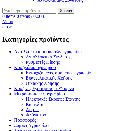
Ανταλλακτικά Σύνδεσης
Search
0
items
0
items
/
0.00
€
Menu
close
Κατηγορίες προϊόντος
Ανταλλακτικά συσκευών υγραερίου
Ανταλλακτικά Σύνδεσης
Ρυθμιστές Πίεσης
Κουζινάκια υγραερίου
Εντοιχιζόμενες συσκευές υγραερίου
Επαγγελματικής Χρήσης
Οικιακής Χρήσης
Κουζίνες Υγραερίου με Φούρνο
Μικροσυσκευες υγραερίου
Ηλεκτρικές Σκούπες Στάχτης
Καμινέτα
Λάμπες
Φλόγιστρα
Προσφορές
Σόμπες Υγραερίου
Ταχυθερμοσίφωνες υγραερίου