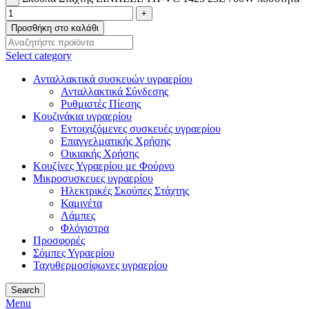
Προσθήκη στο καλάθι
Select category
Ανταλλακτικά συσκευών υγραερίου
Ανταλλακτικά Σύνδεσης
Ρυθμιστές Πίεσης
Κουζινάκια υγραερίου
Εντοιχιζόμενες συσκευές υγραερίου
Επαγγελματικής Χρήσης
Οικιακής Χρήσης
Κουζίνες Υγραερίου με Φούρνο
Μικροσυσκευες υγραερίου
Ηλεκτρικές Σκούπες Στάχτης
Καμινέτα
Λάμπες
Φλόγιστρα
Προσφορές
Σόμπες Υγραερίου
Ταχυθερμοσίφωνες υγραερίου
Search
Menu