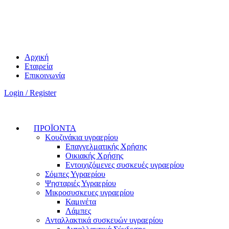
Αρχική
Εταιρεία
Επικοινωνία
Login / Register
ΠΡΟΪΟΝΤΑ
Κουζινάκια υγραερίου
Επαγγελματικής Χρήσης
Οικιακής Χρήσης
Εντοιχιζόμενες συσκευές υγραερίου
Σόμπες Υγραερίου
Ψησταριές Υγραερίου
Μικροσυσκευες υγραερίου
Καμινέτα
Λάμπες
Ανταλλακτικά συσκευών υγραερίου