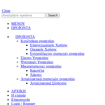
Close
Search
ΜΕΝΟΥ
ΠΡΟΪΟΝΤΑ
ΠΡΟΪΟΝΤΑ
Κουζινάκια υγραερίου
Επαγγελματικής Χρήσης
Οικιακής Χρήσης
Εντοιχιζόμενες συσκευές υγραερίου
Σόμπες Υγραερίου
Ψησταριές Υγραερίου
Μικροσυσκευες υγραερίου
Καμινέτα
Λάμπες
Ανταλλακτικά συσκευών υγραερίου
Ανταλλακτικά Σύνδεσης
ΑΡΧΙΚΗ
Η εταιρία
Επικοινωνία
Login / Register