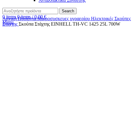
Ανταλλακτικά Σύνδεσης
Search
0
items
0
items
/
0.00
€
Αρχική
Προϊόντα
Μικροσυσκευες υγραερίου
Ηλεκτρικές Σκούπες
Menu
Στάχτης
Σκούπα Στάχτης ΕΙΝΗΕLL TH-VC 1425 25L 700W