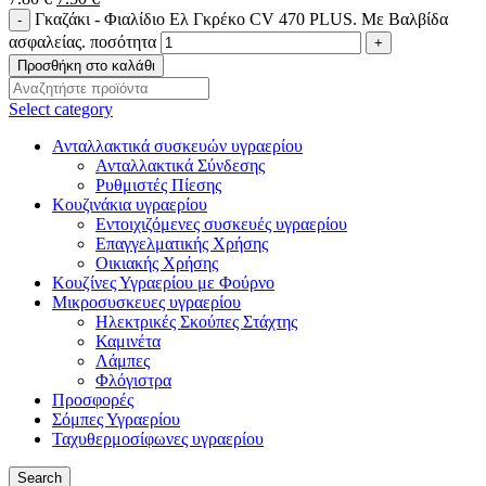
Γκαζάκι - Φιαλίδιο Ελ Γκρέκο CV 470 PLUS. Με Βαλβίδα
ασφαλείας. ποσότητα
Προσθήκη στο καλάθι
Select category
Ανταλλακτικά συσκευών υγραερίου
Ανταλλακτικά Σύνδεσης
Ρυθμιστές Πίεσης
Κουζινάκια υγραερίου
Εντοιχιζόμενες συσκευές υγραερίου
Επαγγελματικής Χρήσης
Οικιακής Χρήσης
Κουζίνες Υγραερίου με Φούρνο
Μικροσυσκευες υγραερίου
Ηλεκτρικές Σκούπες Στάχτης
Καμινέτα
Λάμπες
Φλόγιστρα
Προσφορές
Σόμπες Υγραερίου
Ταχυθερμοσίφωνες υγραερίου
Search