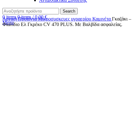
Ανταλλακτικά Σύνδεσης
Search
0
items
0
items
/
0.00
€
Αρχική
Προϊόντα
Μικροσυσκευες υγραερίου
Καμινέτα
Γκαζάκι –
Menu
Φιαλίδιο Ελ Γκρέκο CV 470 PLUS. Με Βαλβίδα ασφαλείας.