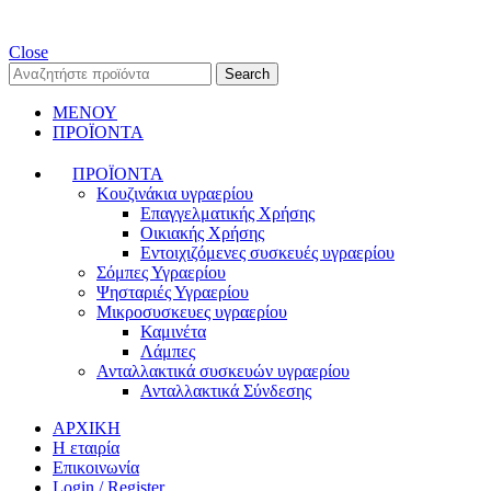
Close
Search
ΜΕΝΟΥ
ΠΡΟΪΟΝΤΑ
ΠΡΟΪΟΝΤΑ
Κουζινάκια υγραερίου
Επαγγελματικής Χρήσης
Οικιακής Χρήσης
Εντοιχιζόμενες συσκευές υγραερίου
Σόμπες Υγραερίου
Ψησταριές Υγραερίου
Μικροσυσκευες υγραερίου
Καμινέτα
Λάμπες
Ανταλλακτικά συσκευών υγραερίου
Ανταλλακτικά Σύνδεσης
ΑΡΧΙΚΗ
Η εταιρία
Επικοινωνία
Login / Register