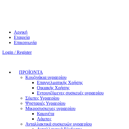
Αρχική
Εταιρεία
Επικοινωνία
Login / Register
ΠΡΟΪΟΝΤΑ
Κουζινάκια υγραερίου
Επαγγελματικής Χρήσης
Οικιακής Χρήσης
Εντοιχιζόμενες συσκευές υγραερίου
Σόμπες Υγραερίου
Ψησταριές Υγραερίου
Μικροσυσκευες υγραερίου
Καμινέτα
Λάμπες
Ανταλλακτικά συσκευών υγραερίου