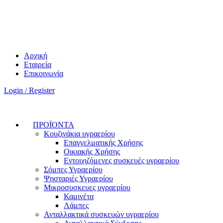
Αρχική
Εταιρεία
Επικοινωνία
Login / Register
ΠΡΟΪΟΝΤΑ
Κουζινάκια υγραερίου
Επαγγελματικής Χρήσης
Οικιακής Χρήσης
Εντοιχιζόμενες συσκευές υγραερίου
Σόμπες Υγραερίου
Ψησταριές Υγραερίου
Μικροσυσκευες υγραερίου
Καμινέτα
Λάμπες
Ανταλλακτικά συσκευών υγραερίου