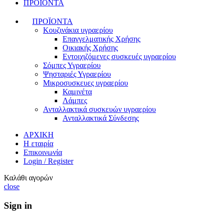
ΠΡΟΪΟΝΤΑ
ΠΡΟΪΟΝΤΑ
Κουζινάκια υγραερίου
Επαγγελματικής Χρήσης
Οικιακής Χρήσης
Εντοιχιζόμενες συσκευές υγραερίου
Σόμπες Υγραερίου
Ψησταριές Υγραερίου
Μικροσυσκευες υγραερίου
Καμινέτα
Λάμπες
Ανταλλακτικά συσκευών υγραερίου
Ανταλλακτικά Σύνδεσης
ΑΡΧΙΚΗ
Η εταιρία
Επικοινωνία
Login / Register
Καλάθι αγορών
close
Sign in