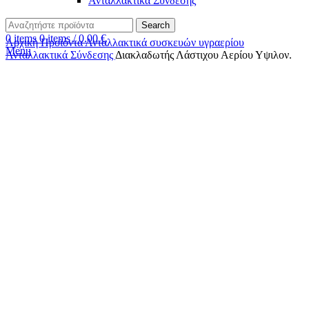
Ανταλλακτικά Σύνδεσης
Search
0
items
0
items
/
0.00
€
Αρχική
Προϊόντα
Ανταλλακτικά συσκευών υγραερίου
Menu
Ανταλλακτικά Σύνδεσης
Διακλαδωτής Λάστιχου Αερίου Υψιλον.