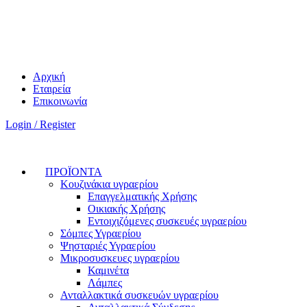
Αρχική
Εταιρεία
Επικοινωνία
Login / Register
ΠΡΟΪΟΝΤΑ
Κουζινάκια υγραερίου
Επαγγελματικής Χρήσης
Οικιακής Χρήσης
Εντοιχιζόμενες συσκευές υγραερίου
Σόμπες Υγραερίου
Ψησταριές Υγραερίου
Μικροσυσκευες υγραερίου
Καμινέτα
Λάμπες
Ανταλλακτικά συσκευών υγραερίου