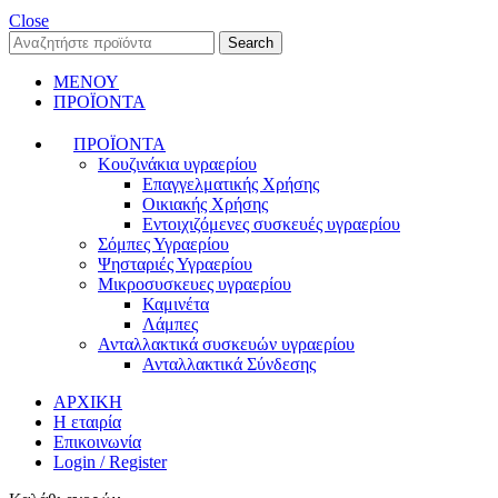
Close
Search
ΜΕΝΟΥ
ΠΡΟΪΟΝΤΑ
ΠΡΟΪΟΝΤΑ
Κουζινάκια υγραερίου
Επαγγελματικής Χρήσης
Οικιακής Χρήσης
Εντοιχιζόμενες συσκευές υγραερίου
Σόμπες Υγραερίου
Ψησταριές Υγραερίου
Μικροσυσκευες υγραερίου
Καμινέτα
Λάμπες
Ανταλλακτικά συσκευών υγραερίου
Ανταλλακτικά Σύνδεσης
ΑΡΧΙΚΗ
Η εταιρία
Επικοινωνία
Login / Register