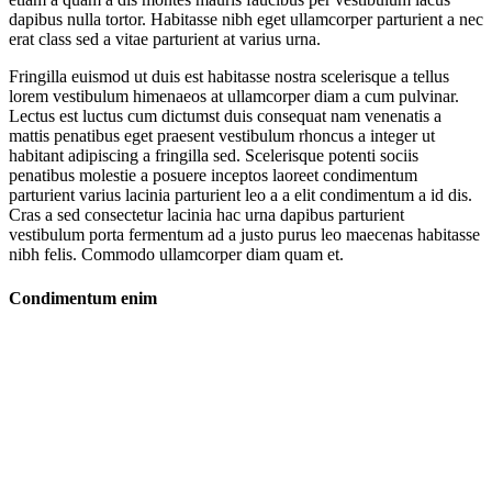
dapibus nulla tortor. Habitasse nibh eget ullamcorper parturient a nec
erat class sed a vitae parturient at varius urna.
Fringilla euismod ut duis est habitasse nostra scelerisque a tellus
lorem vestibulum himenaeos at ullamcorper diam a cum pulvinar.
Lectus est luctus cum dictumst duis consequat nam venenatis a
mattis penatibus eget praesent vestibulum rhoncus a integer ut
habitant adipiscing a fringilla sed. Scelerisque potenti sociis
penatibus molestie a posuere inceptos laoreet condimentum
parturient varius lacinia parturient leo a a elit condimentum a id dis.
Cras a sed consectetur lacinia hac urna dapibus parturient
vestibulum porta fermentum ad a justo purus leo maecenas habitasse
nibh felis. Commodo ullamcorper diam quam et.
Condimentum enim