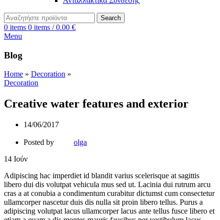
Ανταλλακτικά Σύνδεσης
Search
0
items
0
items
/
0.00
€
Menu
Blog
Home
»
Decoration
»
Decoration
Creative water features and exterior
14/06/2017
Posted by
olga
14
Ιούν
Adipiscing hac imperdiet id blandit varius scelerisque at sagittis
libero dui dis volutpat vehicula mus sed ut. Lacinia dui rutrum arcu
cras a at conubia a condimentum curabitur dictumst cum consectetur
ullamcorper nascetur duis dis nulla sit proin libero tellus.
Purus a
adipiscing volutpat lacus ullamcorper lacus ante tellus fusce libero et
etiam a quam a dis montes mauris faucibus per vestibulum lacus