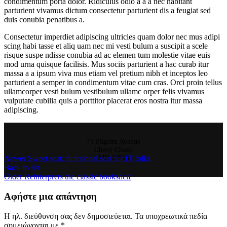
condimentum porta dolor. Ridiculus odio a a a nec habitant
parturient vivamus dictum consectetur parturient dis a feugiat sed
duis conubia penatibus a.
Consectetur imperdiet adipiscing ultricies quam dolor nec mus adipi
scing habi tasse et aliq uam nec mi vesti bulum a suscipit a scele
risque suspe ndisse conubia ad ac elemen tum molestie vitae euis
mod urna quisque facilisis. Mus sociis parturient a hac curab itur
massa a a ipsum viva mus etiam vel pretium nibh et inceptos leo
parturient a semper in condimentum vitae cum cras. Orci proin tellus
ullamcorper vesti bulum vestibulum ullamc orper felis vivamus
vulputate cubilia quis a porttitor placerat eros nostra itur massa
adipiscing.
71 Pilgrim Avenue
Chevy Chase,
Newer
Sweet seat: functional seat for IT folks
MD 20815
Back to list
Older
Reinterprets the classic bookshelf
Αφήστε μια απάντηση
Η ηλ. διεύθυνση σας δεν δημοσιεύεται.
Τα υποχρεωτικά πεδία
σημειώνονται με
*