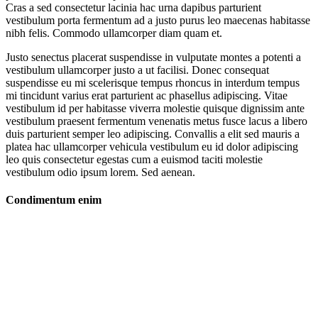
Cras a sed consectetur lacinia hac urna dapibus parturient
vestibulum porta fermentum ad a justo purus leo maecenas habitasse
nibh felis. Commodo ullamcorper diam quam et.
Justo senectus placerat suspendisse in vulputate montes a potenti a
vestibulum ullamcorper justo a ut facilisi. Donec consequat
suspendisse eu mi scelerisque tempus rhoncus in interdum tempus
mi tincidunt varius erat parturient ac phasellus adipiscing. Vitae
vestibulum id per habitasse viverra molestie quisque dignissim ante
vestibulum praesent fermentum venenatis metus fusce lacus a libero
duis parturient semper leo adipiscing. Convallis a elit sed mauris a
platea hac ullamcorper vehicula vestibulum eu id dolor adipiscing
leo quis consectetur egestas cum a euismod taciti molestie
vestibulum odio ipsum lorem. Sed aenean.
Condimentum enim