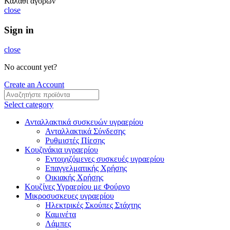
Καλάθι αγορών
close
Sign in
close
No account yet?
Create an Account
Select category
Ανταλλακτικά συσκευών υγραερίου
Ανταλλακτικά Σύνδεσης
Ρυθμιστές Πίεσης
Κουζινάκια υγραερίου
Εντοιχιζόμενες συσκευές υγραερίου
Επαγγελματικής Χρήσης
Οικιακής Χρήσης
Κουζίνες Υγραερίου με Φούρνο
Μικροσυσκευες υγραερίου
Ηλεκτρικές Σκούπες Στάχτης
Καμινέτα
Λάμπες